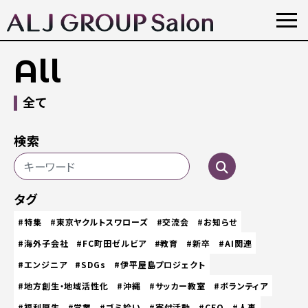
All
全て
検索
タグ
#特集
#東京ヤクルトスワローズ
#交流会
#お知らせ
#海外子会社
#FC町田ゼルビア
#教育
#新卒
#AI関連
#エンジニア
#SDGs
#伊平屋島プロジェクト
#地方創生・地域活性化
#沖縄
#サッカー教室
#ボランティア
#福利厚生
#営業
#ゴミ拾い
#寄付活動
#CEO
#人事