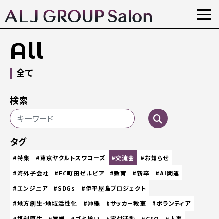
All
全て
検索
タグ
#特集
#東京ヤクルトスワローズ
#交流会
#お知らせ
#海外子会社
#FC町田ゼルビア
#教育
#新卒
#AI関連
#エンジニア
#SDGs
#伊平屋島プロジェクト
#地方創生・地域活性化
#沖縄
#サッカー教室
#ボランティア
#福利厚生
#営業
#ゴミ拾い
#寄付活動
#CEO
#人事