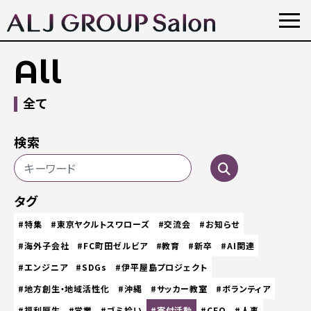
All
全て
検索
タグ
#特集
#東京ヤクルトスワローズ
#交流会
#お知らせ
#海外子会社
#FC町田ゼルビア
#教育
#新卒
#AI関連
#エンジニア
#SDGs
#伊平屋島プロジェクト
#地方創生・地域活性化
#沖縄
#サッカー教室
#ボランティア
#福利厚生
#営業
#ゴミ拾い
#寄付活動
#CEO
#人事