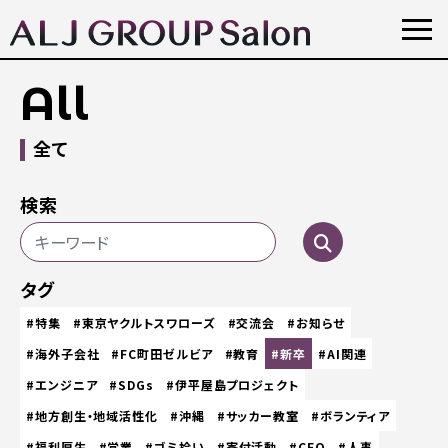
All
全て
検索
タグ
#特集
#東京ヤクルトスワローズ
#交流会
#お知らせ
#海外子会社
#FC町田ゼルビア
#教育
#新卒
#AI関連
#エンジニア
#SDGs
#伊平屋島プロジェクト
#地方創生・地域活性化
#沖縄
#サッカー教室
#ボランティア
#福利厚生
#営業
#ゴミ拾い
#寄付活動
#CEO
#人事