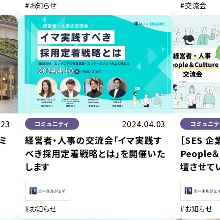
#お知らせ
#交流会
.23
2024.04.03
コミュニティ
コミュニテ
ミ
経営者・人事の交流会「イマ実践す
［SES 企
べき採用定着戦略とは」を開催いた
People
します
壇させて
#お知らせ
#お知らせ