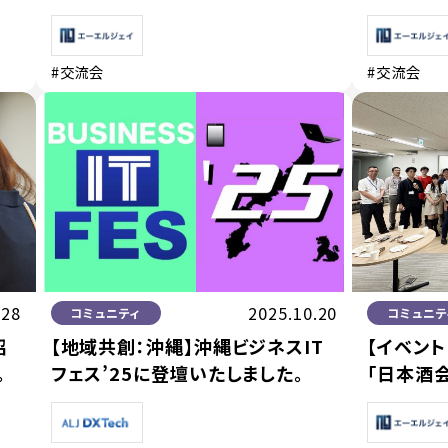
#交流会
#交流会
.28
2025.10.20
コミュニティ
コミュニテ
招
【地域共創：沖縄】沖縄ビジネスIT
【イベン
。
フェス’25に登壇いたしました。
「日本酒会