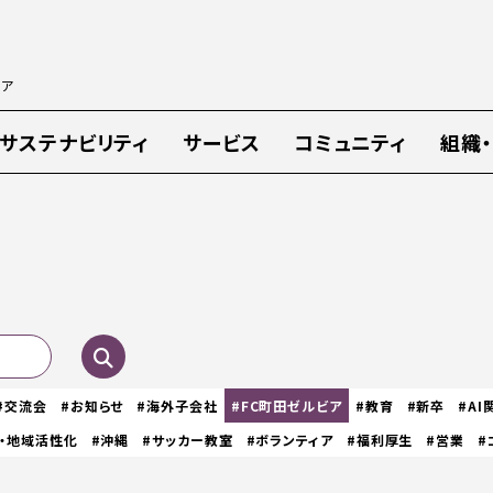
ィア
サステナビリティ
サービス
コミュニティ
組織
#交流会
#お知らせ
#海外子会社
#FC町田ゼルビア
#教育
#新卒
#AI
・地域活性化
#沖縄
#サッカー教室
#ボランティア
#福利厚生
#営業
#