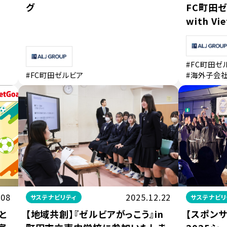
グ
FC町田
with Vi
#FC町田ゼ
#FC町田ゼルビア
#海外子会
.08
2025.12.22
サステナビリティ
サステナビリ
と
【地域共創】『ゼルビアがっこう』in
【スポン