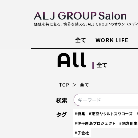
価値を共に創る、境界を越える。ALJ GROUPのオウンドメデ
全て
WORK LIFE
All
全て
TOP
全て
検索
タグ
#特集
#東京ヤクルトスワローズ
#伊平屋島プロジェクト
#地方創生
#子会社