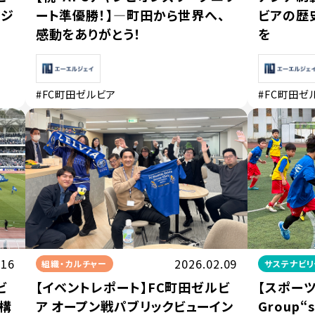
タジ
ート準優勝！】—町田から世界へ、
ビアの歴
感動をありがとう！
を
#FC町田ゼルビア
#FC町田ゼ
.16
2026.02.09
組織・カルチャー
サステナビリ
ビ
【イベントレポート】FC町田ゼルビ
【スポーツ
構
ア オープン戦パブリックビューイン
Group“s