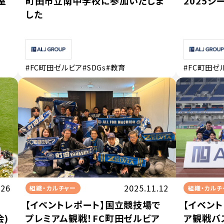
室
町田市立南中学校に参加いたしま
2025
した
#FC町田ゼルビア
#SDGs
#教育
#FC町田ゼ
.26
2025.11.12
組織・カルチャー
組織・カルチ
【イベントレポート】国立競技場で
【イベン
会)
プレミアム観戦！FC町田ゼルビア
ア観戦バス