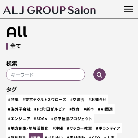
All
全て
検索
タグ
#特集
#東京ヤクルトスワローズ
#交流会
#お知らせ
#海外子会社
#FC町田ゼルビア
#教育
#新卒
#AI関連
#エンジニア
#SDGs
#伊平屋島プロジェクト
#地方創生・地域活性化
#沖縄
#サッカー教室
#ボランティア
#福利厚生
#営業
#ゴミ拾い
#寄付活動
#CEO
#人事