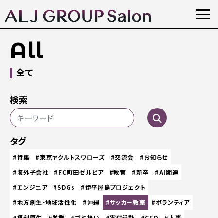
All
全て
検索
タグ
#特集
#東京ヤクルトスワローズ
#交流会
#お知らせ
#海外子会社
#FC町田ゼルビア
#教育
#新卒
#AI関連
#エンジニア
#SDGs
#伊平屋島プロジェクト
#地方創生・地域活性化
#沖縄
#サッカー教室
#ボランティア
#福利厚生
#営業
#ゴミ拾い
#寄付活動
#CEO
#人事