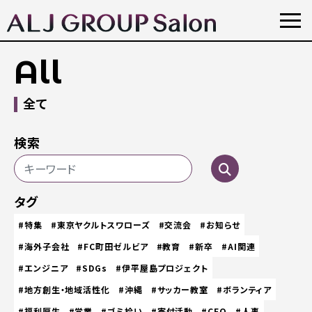
All
全て
検索
タグ
#特集
#東京ヤクルトスワローズ
#交流会
#お知らせ
#海外子会社
#FC町田ゼルビア
#教育
#新卒
#AI関連
#エンジニア
#SDGs
#伊平屋島プロジェクト
#地方創生・地域活性化
#沖縄
#サッカー教室
#ボランティア
#福利厚生
#営業
#ゴミ拾い
#寄付活動
#CEO
#人事