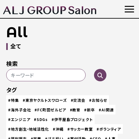
All
全て
検索
タグ
#特集
#東京ヤクルトスワローズ
#交流会
#お知らせ
#海外子会社
#FC町田ゼルビア
#教育
#新卒
#AI関連
#エンジニア
#SDGs
#伊平屋島プロジェクト
#地方創生・地域活性化
#沖縄
#サッカー教室
#ボランティア
#福利厚生
#営業
#ゴミ拾い
#寄付活動
#CEO
#人事