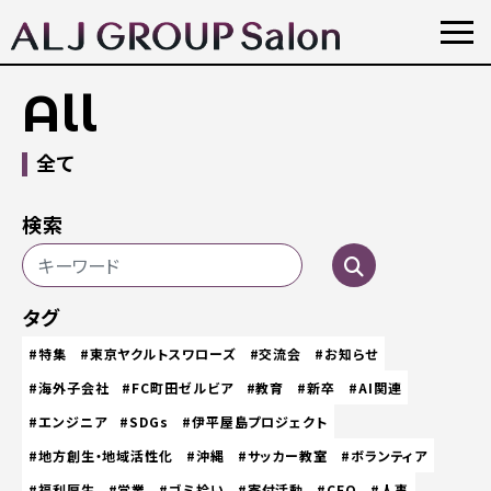
All
全て
検索
タグ
#特集
#東京ヤクルトスワローズ
#交流会
#お知らせ
#海外子会社
#FC町田ゼルビア
#教育
#新卒
#AI関連
#エンジニア
#SDGs
#伊平屋島プロジェクト
#地方創生・地域活性化
#沖縄
#サッカー教室
#ボランティア
#福利厚生
#営業
#ゴミ拾い
#寄付活動
#CEO
#人事