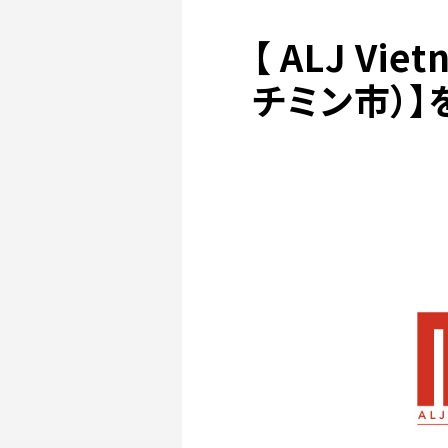
【 ALJ Vi
チミン市）】