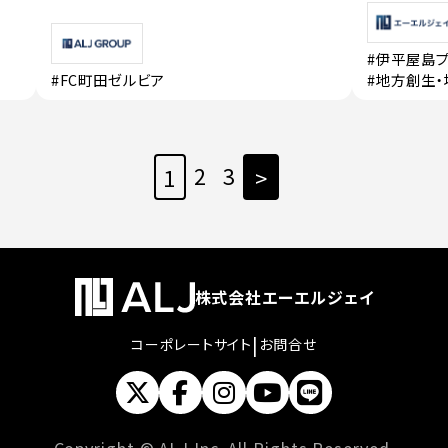
#伊平屋島
#FC町田ゼルビア
#地方創生
2
3
1
>
株式会社エーエルジェイ
|
コーポレートサイト
お問合せ