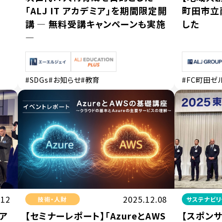
「ALJ IT アカデミア」を期間限定開
町田市立
講 ― 無料受講キャンペーンも実施
した
―
#SDGs
#お知らせ
#教育
#FC町田ゼ
.12
2025.12.08
技術・人財
サステナビリ
ア
【セミナーレポート】「AzureとAWS
【スポンサ