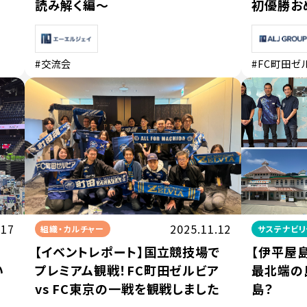
読み解く編〜
初優勝お
#交流会
#FC町田ゼ
.17
2025.11.12
組織・カルチャー
サステナビリ
【イベントレポート】国立競技場で
【伊平屋島
い
プレミアム観戦！FC町田ゼルビア
最北端の
vs FC東京の一戦を観戦しました
島？