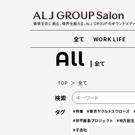
価値を共に創る、境界を越える。ALJ GROUPのオウンドメデ
全て
WORK LIFE
All
全て
TOP
全て
検索
タグ
#特集
#東京ヤクルトスワローズ
#伊平屋島プロジェクト
#地方創生
#子会社