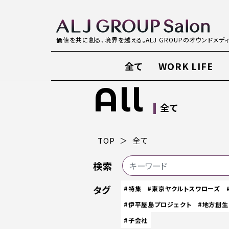
価値を共に創る、境界を越える。ALJ GROUPのオウンドメデ
全て
WORK LIFE
All
全て
TOP
全て
検索
タグ
#特集
#東京ヤクルトスワローズ
#伊平屋島プロジェクト
#地方創生
#子会社