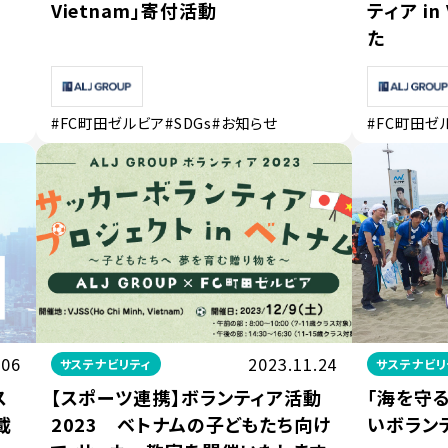
Vietnam」寄付活動
ティア in
た
#FC町田ゼルビア
#SDGs
#お知らせ
#FC町田ゼ
.06
2023.11.24
サステナビリティ
サステナビリ
ス
【スポーツ連携】ボランティア活動
「海を守
載
2023 ベトナムの子どもたち向け
いボラン