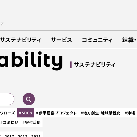
ィア
サステナビリティ
サービス
コミュニティ
組織
ability
サステナビリティ
スワローズ
#SDGs
#伊平屋島プロジェクト
#地方創生・地域活性化
#沖縄
#ゴミ拾い
#寄付活動
8
2017
2012
2011