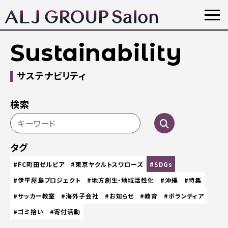
Sustainability
サステナビリティ
検索
タグ
#FC町田ゼルビア
#東京ヤクルトスワローズ
#SDGs
#伊平屋島プロジェクト
#地方創生・地域活性化
#沖縄
#特集
#サッカー教室
#海外子会社
#お知らせ
#教育
#ボランティア
#ゴミ拾い
#寄付活動