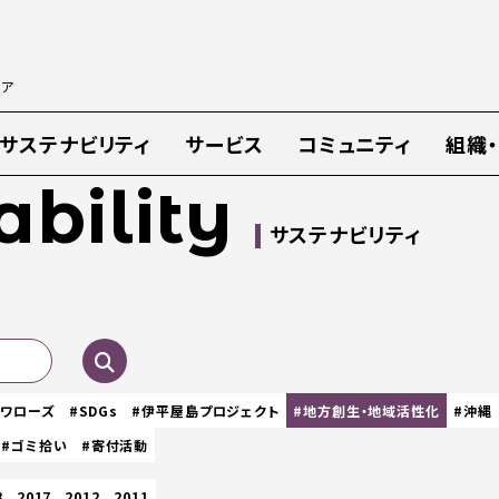
ィア
サステナビリティ
サービス
コミュニティ
組織
ability
サステナビリティ
スワローズ
#SDGs
#伊平屋島プロジェクト
#地方創生・地域活性化
#沖縄
#ゴミ拾い
#寄付活動
8
2017
2012
2011