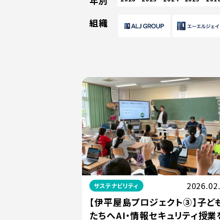
年別
組織
2026.02
サステナビリティ
【伊平屋島プロジェクト③】子ど
たちへAI・情報セキュリティ授業