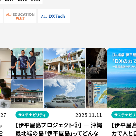
.27
2025.11.11
サステナビリティ
サステナビリ
も
【伊平屋島プロジェクト②】 ― 沖縄
【伊平屋島
を
最北端の島「伊平屋島」ってどんな
力で人と