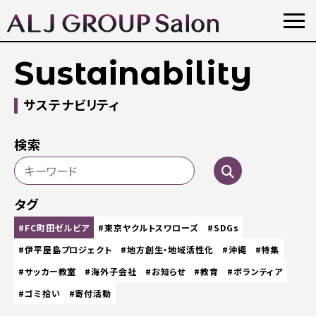
Sustainability
サステナビリティ
検索
タグ
#FC町田ゼルビア
#東京ヤクルトスワローズ
#SDGs
#伊平屋島プロジェクト
#地方創生・地域活性化
#沖縄
#特集
#サッカー教室
#海外子会社
#お知らせ
#教育
#ボランティア
#ゴミ拾い
#寄付活動