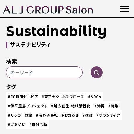
Sustainability
サステナビリティ
検索
タグ
#FC町田ゼルビア
#東京ヤクルトスワローズ
#SDGs
#伊平屋島プロジェクト
#地方創生・地域活性化
#沖縄
#特集
#サッカー教室
#海外子会社
#お知らせ
#教育
#ボランティア
#ゴミ拾い
#寄付活動