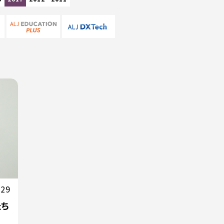
.29
たち