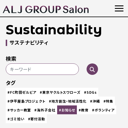
Sustainability
サステナビリティ
検索
タグ
#FC町田ゼルビア
#東京ヤクルトスワローズ
#SDGs
#伊平屋島プロジェクト
#地方創生・地域活性化
#沖縄
#特集
#サッカー教室
#海外子会社
#お知らせ
#教育
#ボランティア
#ゴミ拾い
#寄付活動