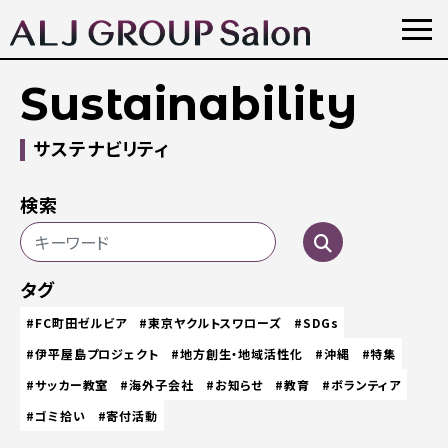
Sustainability
サステナビリティ
検索
タグ
#FC町田ゼルビア
#東京ヤクルトスワローズ
#SDGs
#伊平屋島プロジェクト
#地方創生・地域活性化
#沖縄
#特集
#サッカー教室
#海外子会社
#お知らせ
#教育
#ボランティア
#ゴミ拾い
#寄付活動