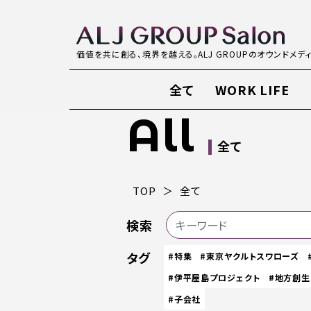
価値を共に創る、境界を越える。ALJ GROUPのオウンドメデ
全て
WORK LIFE
All
全て
TOP
全て
検索
タグ
#特集
#東京ヤクルトスワローズ
#伊平屋島プロジェクト
#地方創生
#子会社