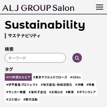
Sustainability
サステナビリティ
検索
タグ
#FC町田ゼルビア
#東京ヤクルトスワローズ
#SDGs
#伊平屋島プロジェクト
#地方創生・地域活性化
#沖縄
#特集
#サッカー教室
#海外子会社
#お知らせ
#教育
#ボランティア
#ゴミ拾い
#寄付活動