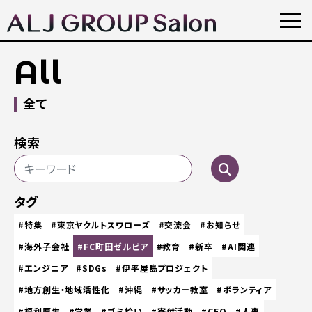
All
全て
検索
タグ
#特集
#東京ヤクルトスワローズ
#交流会
#お知らせ
#海外子会社
#FC町田ゼルビア
#教育
#新卒
#AI関連
#エンジニア
#SDGs
#伊平屋島プロジェクト
#地方創生・地域活性化
#沖縄
#サッカー教室
#ボランティア
#福利厚生
#営業
#ゴミ拾い
#寄付活動
#CEO
#人事