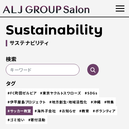
Sustainability
サステナビリティ
検索
タグ
#FC町田ゼルビア
#東京ヤクルトスワローズ
#SDGs
#伊平屋島プロジェクト
#地方創生・地域活性化
#沖縄
#特集
#サッカー教室
#海外子会社
#お知らせ
#教育
#ボランティア
#ゴミ拾い
#寄付活動