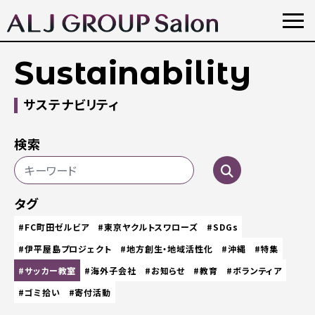
Sustainability
サステナビリティ
検索
タグ
#FC町田ゼルビア
#東京ヤクルトスワローズ
#SDGs
#伊平屋島プロジェクト
#地方創生・地域活性化
#沖縄
#特集
#サッカー教室
#海外子会社
#お知らせ
#教育
#ボランティア
#ゴミ拾い
#寄付活動