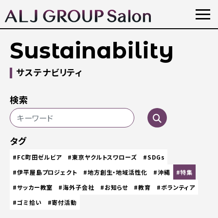
Sustainability
サステナビリティ
検索
タグ
#FC町田ゼルビア
#東京ヤクルトスワローズ
#SDGs
#伊平屋島プロジェクト
#地方創生・地域活性化
#沖縄
#特集
#サッカー教室
#海外子会社
#お知らせ
#教育
#ボランティア
#ゴミ拾い
#寄付活動