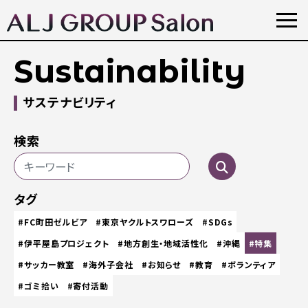
Sustainability
サステナビリティ
検索
タグ
#FC町田ゼルビア
#東京ヤクルトスワローズ
#SDGs
#伊平屋島プロジェクト
#地方創生・地域活性化
#沖縄
#特集
#サッカー教室
#海外子会社
#お知らせ
#教育
#ボランティア
#ゴミ拾い
#寄付活動