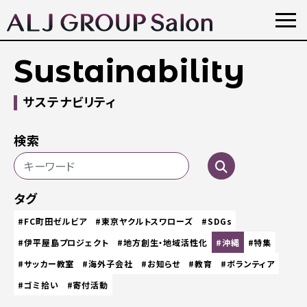
Sustainability
サステナビリティ
検索
タグ
#FC町田ゼルビア
#東京ヤクルトスワローズ
#SDGs
#伊平屋島プロジェクト
#地方創生・地域活性化
#沖縄
#特集
#サッカー教室
#海外子会社
#お知らせ
#教育
#ボランティア
#ゴミ拾い
#寄付活動