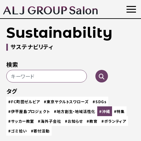
Sustainability
サステナビリティ
検索
タグ
#FC町田ゼルビア
#東京ヤクルトスワローズ
#SDGs
#伊平屋島プロジェクト
#地方創生・地域活性化
#沖縄
#特集
#サッカー教室
#海外子会社
#お知らせ
#教育
#ボランティア
#ゴミ拾い
#寄付活動