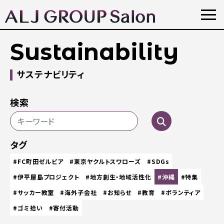
Sustainability
サステナビリティ
検索
タグ
#FC町田ゼルビア
#東京ヤクルトスワローズ
#SDGs
#伊平屋島プロジェクト
#地方創生・地域活性化
#沖縄
#特集
#サッカー教室
#海外子会社
#お知らせ
#教育
#ボランティア
#ゴミ拾い
#寄付活動