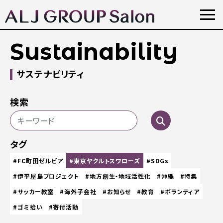
Sustainability
サステナビリティ
検索
タグ
#FC町田ゼルビア
#東京ヤクルトスワローズ
#SDGs
#伊平屋島プロジェクト
#地方創生・地域活性化
#沖縄
#特集
#サッカー教室
#海外子会社
#お知らせ
#教育
#ボランティア
#ゴミ拾い
#寄付活動