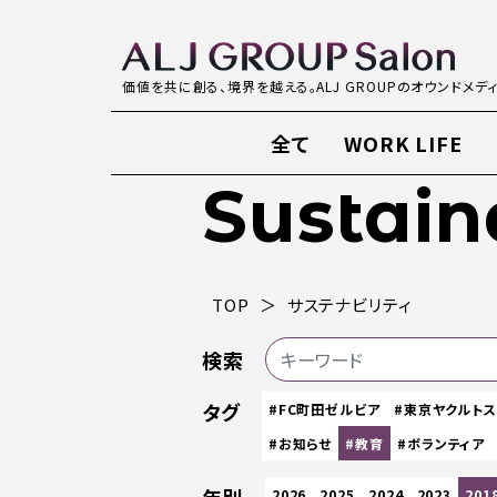
価値を共に創る、境界を越える。ALJ GROUPのオウンドメデ
全て
WORK LIFE
Sustain
TOP
サステナビリティ
検索
タグ
#FC町田ゼルビア
#東京ヤクルト
#お知らせ
#教育
#ボランティア
2026
2025
2024
2023
201