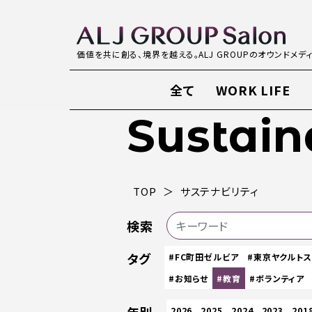
価値を共に創る、境界を越える。ALJ GROUPのオウンドメデ
全て
WORK LIFE
Sustain
TOP
サステナビリティ
検索
タグ
#FC町田ゼルビア
#東京ヤクルト
#お知らせ
#教育
#ボランティア
2026
2025
2024
2023
201