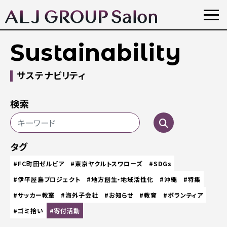
Sustainability
サステナビリティ
検索
タグ
#FC町田ゼルビア
#東京ヤクルトスワローズ
#SDGs
#伊平屋島プロジェクト
#地方創生・地域活性化
#沖縄
#特集
#サッカー教室
#海外子会社
#お知らせ
#教育
#ボランティア
#ゴミ拾い
#寄付活動