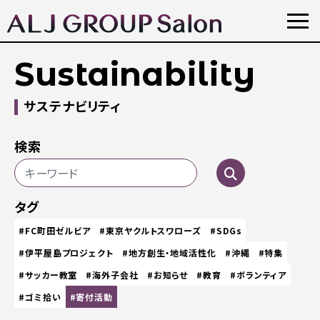
Sustainability
サステナビリティ
検索
タグ
#FC町田ゼルビア
#東京ヤクルトスワローズ
#SDGs
#伊平屋島プロジェクト
#地方創生・地域活性化
#沖縄
#特集
#サッカー教室
#海外子会社
#お知らせ
#教育
#ボランティア
#ゴミ拾い
#寄付活動