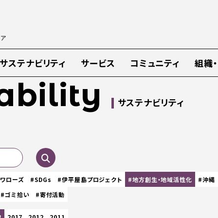
ィア
サステナビリティ
サービス
コミュニティ
組織
ability
サステナビリティ
スワローズ
#SDGs
#伊平屋島プロジェクト
#地方創生・地域活性化
#沖縄
#ゴミ拾い
#寄付活動
8
2017
2012
2011