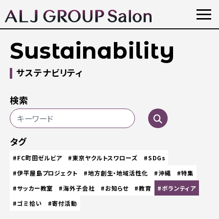
Sustainability
サステナビリティ
検索
タグ
#FC町田ゼルビア
#東京ヤクルトスワローズ
#SDGs
#伊平屋島プロジェクト
#地方創生・地域活性化
#沖縄
#特集
#サッカー教室
#海外子会社
#お知らせ
#教育
#ボランティア
#ゴミ拾い
#寄付活動