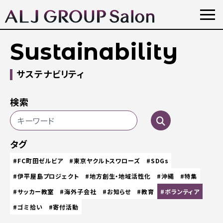
Sustainability
サステナビリティ
検索
タグ
#FC町田ゼルビア
#東京ヤクルトスワローズ
#SDGs
#伊平屋島プロジェクト
#地方創生・地域活性化
#沖縄
#特集
#サッカー教室
#海外子会社
#お知らせ
#教育
#ボランティア
#ゴミ拾い
#寄付活動