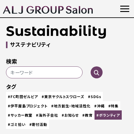
Sustainability
サステナビリティ
検索
タグ
#FC町田ゼルビア
#東京ヤクルトスワローズ
#SDGs
#伊平屋島プロジェクト
#地方創生・地域活性化
#沖縄
#特集
#サッカー教室
#海外子会社
#お知らせ
#教育
#ボランティア
#ゴミ拾い
#寄付活動