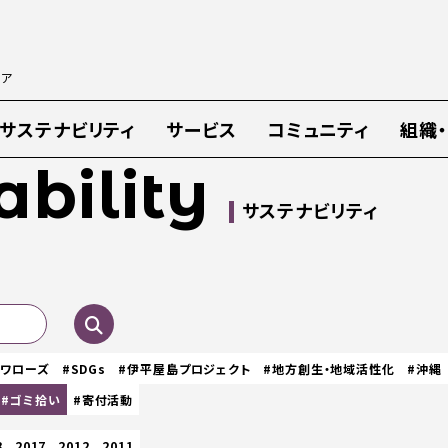
ィア
サステナビリティ
サービス
コミュニティ
組織
ability
サステナビリティ
スワローズ
#SDGs
#伊平屋島プロジェクト
#地方創生・地域活性化
#沖縄
#ゴミ拾い
#寄付活動
8
2017
2012
2011