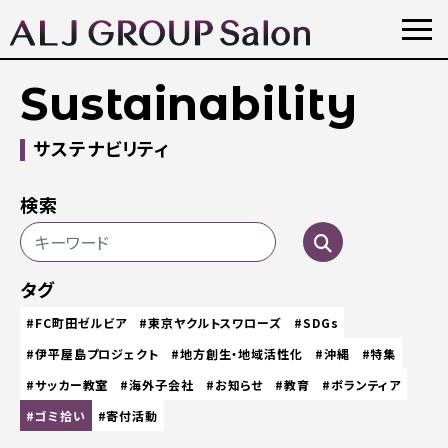
Sustainability
サステナビリティ
検索
タグ
#FC町田ゼルビア
#東京ヤクルトスワローズ
#SDGs
#伊平屋島プロジェクト
#地方創生・地域活性化
#沖縄
#特集
#サッカー教室
#海外子会社
#お知らせ
#教育
#ボランティア
#ゴミ拾い
#寄付活動