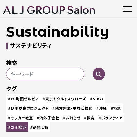
Sustainability
サステナビリティ
検索
タグ
#FC町田ゼルビア
#東京ヤクルトスワローズ
#SDGs
#伊平屋島プロジェクト
#地方創生・地域活性化
#沖縄
#特集
#サッカー教室
#海外子会社
#お知らせ
#教育
#ボランティア
#ゴミ拾い
#寄付活動