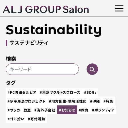
Sustainability
サステナビリティ
検索
タグ
#FC町田ゼルビア
#東京ヤクルトスワローズ
#SDGs
#伊平屋島プロジェクト
#地方創生・地域活性化
#沖縄
#特集
#サッカー教室
#海外子会社
#お知らせ
#教育
#ボランティア
#ゴミ拾い
#寄付活動