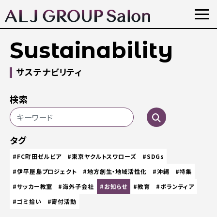
Sustainability
サステナビリティ
検索
タグ
#FC町田ゼルビア
#東京ヤクルトスワローズ
#SDGs
#伊平屋島プロジェクト
#地方創生・地域活性化
#沖縄
#特集
#サッカー教室
#海外子会社
#お知らせ
#教育
#ボランティア
#ゴミ拾い
#寄付活動