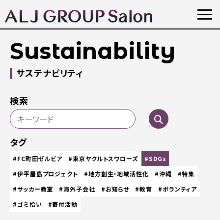
Sustainability
サステナビリティ
検索
タグ
#FC町田ゼルビア
#東京ヤクルトスワローズ
#SDGs
#伊平屋島プロジェクト
#地方創生・地域活性化
#沖縄
#特集
#サッカー教室
#海外子会社
#お知らせ
#教育
#ボランティア
#ゴミ拾い
#寄付活動