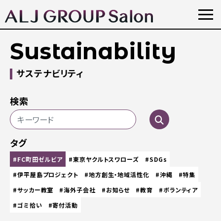
Sustainability
サステナビリティ
検索
タグ
#FC町田ゼルビア
#東京ヤクルトスワローズ
#SDGs
#伊平屋島プロジェクト
#地方創生・地域活性化
#沖縄
#特集
#サッカー教室
#海外子会社
#お知らせ
#教育
#ボランティア
#ゴミ拾い
#寄付活動