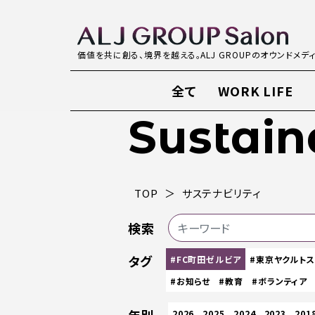
価値を共に創る、境界を越える。ALJ GROUPのオウンドメデ
全て
WORK LIFE
Sustain
TOP
サステナビリティ
検索
タグ
#FC町田ゼルビア
#東京ヤクルト
#お知らせ
#教育
#ボランティア
2026
2025
2024
2023
201