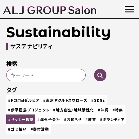
Sustainability
サステナビリティ
検索
タグ
#FC町田ゼルビア
#東京ヤクルトスワローズ
#SDGs
#伊平屋島プロジェクト
#地方創生・地域活性化
#沖縄
#特集
#サッカー教室
#海外子会社
#お知らせ
#教育
#ボランティア
#ゴミ拾い
#寄付活動